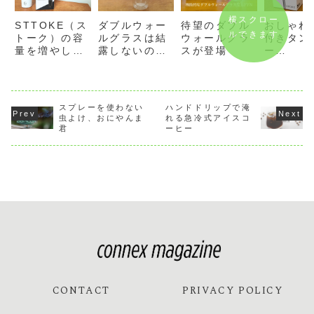
横スクロー
STTOKE（ス
ダブルウォー
待望のダブル
おしゃれ
ルできます
トーク）の容
ルグラスは結
ウォールグラ
付きタン
量を増やして
露しないの
スが登場
ー
持ち運びを楽
か？保温性も
「STTO
に
検証してみた
ストーク
スプレーを使わない
ハンドドリップで淹
虫よけ、おにやんま
れる急冷式アイスコ
君
ーヒー
CONTACT
PRIVACY POLICY