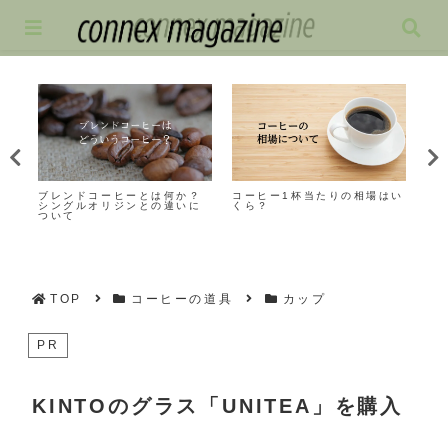
の
ブレンドコーヒーとは何か？
コーヒー1杯当たりの相場はい
ラ
シングルオリジンとの違いに
くら？
ら
ついて
TOP
コーヒーの道具
カップ
PR
KINTOのグラス「UNITEA」を購入