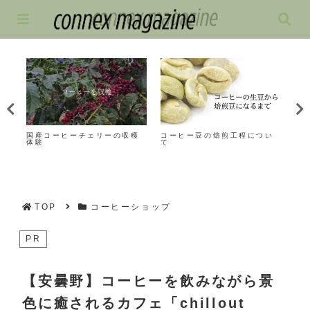
方
国産コーヒーチェリーの収穫
コーヒー豆の焙煎工程につい
カ
体験
て
い
TOP
コーヒーショップ
PR
【安曇野】コーヒーを飲みながら景
色に癒されるカフェ「chillout