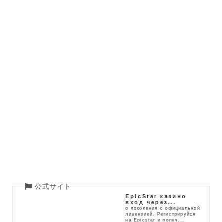
EpicStar казино
вход через...
о поколения с официальной
лицензией. Регистрируйся
на Epicstar и получ...