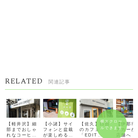
RELATED
関連記事
横スクロー
【軽井沢】細
【小諸】サイ
【佐久】臼田
【伊那市
ルできます
部までおしゃ
フォンと盆栽
のカフェ
アカーか
れなコーヒー
が楽しめるコ
「EDIT
店舗へ「r