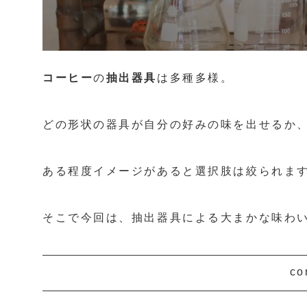
コーヒー
の
抽出器具
は多種多様。
どの形状の器具が自分の好みの味を出せるか
ある程度イメージがあると選択肢は絞られま
そこで今回は、抽出器具による大まかな味わ
co