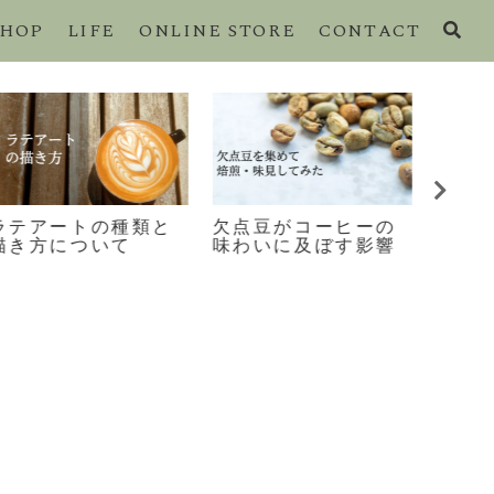
SHOP
LIFE
ONLINE STORE
CONTACT
ラテアートの種類と
欠点豆がコーヒーの
コー
描き方について
味わいに及ぼす影響
手な
いこ