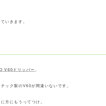
していきます。
IO V60ドリッパー
。
チック製のV60が間違いないです。
てに方にもうってつけ。