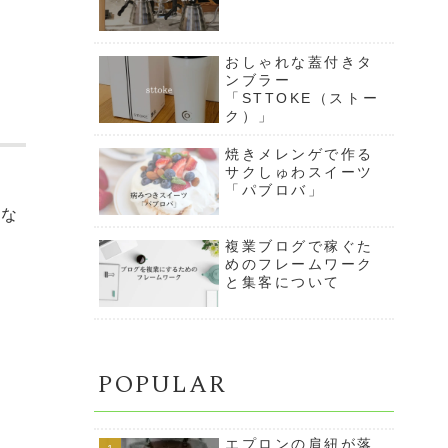
おしゃれな蓋付きタ
ンブラー
「STTOKE（ストー
ク）」
焼きメレンゲで作る
サクしゅわスイーツ
「パブロバ」
かな
複業ブログで稼ぐた
めのフレームワーク
と集客について
POPULAR
エプロンの肩紐が落