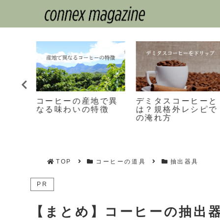
フェ
コーヒーの産地で異
デミタスコーヒーと
なる味わいの特徴
は？規格外レシピで
の淹れ方
TOP
コーヒーの道具
抽出器具
PR
【まとめ】コーヒーの抽出