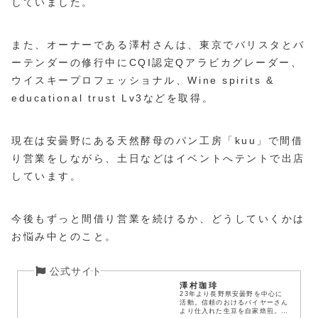
していました。
また、オーナーである澤村さんは、東京でバリスタとバ
ーテンダーの修行中にCQI認定Qアラビカグレーダー、
ウイスキープロフェッショナル、Wine spirits &
educational trust Lv3などを取得。
現在は安曇野にある天然酵母のパン工房「kuu」で間借
り営業をしながら、土日などはイベントへテントで出店
しています。
今後もずっと間借り営業を続けるか、どうしていくかは
お悩み中とのこと。
澤村珈琲
23年より長野県安曇野を中心に
活動。信頼のおけるバイヤーさん
より仕入れた生豆を自家焙煎。ス