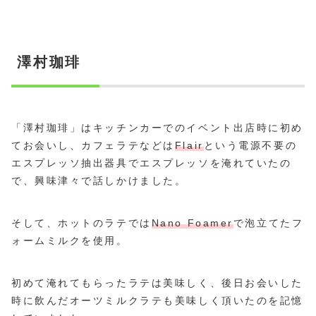
澤村珈琲
「澤村珈琲」はキッチンカーでのイベント出店時に初め
てお会いし、カフェラテなどは
Flair
という電源不要の
エスプレッソ抽出器具でエスプレッソを淹れていたの
で、興味津々で話しかけました。
そして、ホットのラテでは
Nano Foamer
で泡立てたフ
ォームミルクを使用。
初めて淹れてもらったラテは美味しく、後日お会いした
時に飲んだオーツミルクラテも美味しく頂いたのを記憶