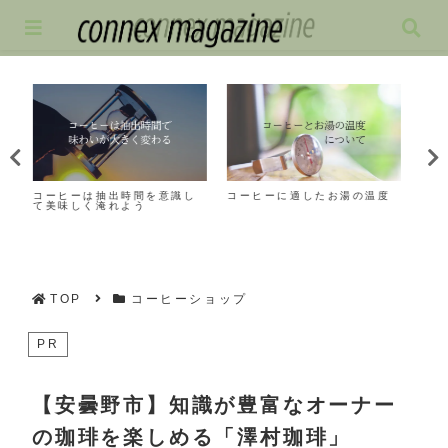
し
コーヒーに適したお湯の温度
コーヒーの酸味が苦手な人に
【
知ってほしいこと
器
TOP
コーヒーショップ
PR
【安曇野市】知識が豊富なオーナー
の珈琲を楽しめる「澤村珈琲」