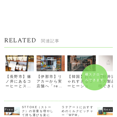
RELATED
関連記事
横スクロー
【長野市】篠
【軽井沢
【伊那市】リ
【韓国】おし
ルできます
ノ井にあるコ
ラス製品
アカーから実
ゃれすぎるコ
ーヒーとスイ
喫できる
店舗へ「rear
ーヒーショッ
ーツのお店
ェ「HAR
coffee」
プ
「koselig
CAFE」
coffee」
STTOKE（ストー
ラテアートにおすす
ク）の容量を増やし
めのミルクピッチャ
て持ち運びを楽に
ー「WPM」